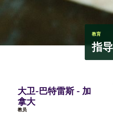
教育
指导
大卫-巴特雷斯 - 加
拿大
教员